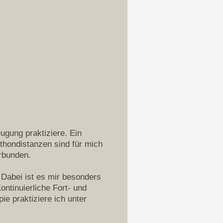
ugung praktiziere. Ein
thondistanzen sind für mich
erbunden.
 Dabei ist es mir besonders
ontinuierliche Fort- und
e praktiziere ich unter