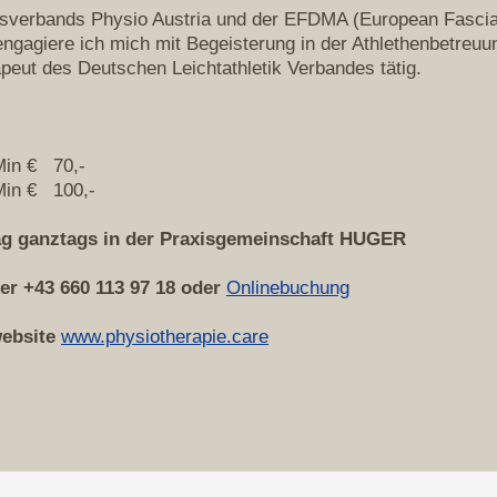
ufsverbands Physio Austria und der EFDMA (European Fascia
engagiere ich mich mit Begeisterung in der Athlethenbetreu
peut des Deutschen Leichtathletik Verbandes tätig.
Min € 70,-
Min € 100,-
ag ganztags in der Praxisgemeinschaft HUGER
ter
+43 660 113 97 18 oder
Onlinebuchung
website
w
ww.physiotherapie.care