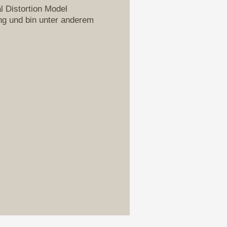
l Distortion Model
ung und bin unter anderem