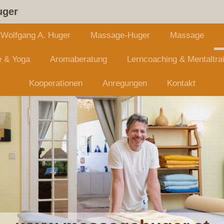
uger
Wolfgang A. Huger
Massage-Huger
Massage
 & Yoga
Aromaberatung
Lerncoaching & Mentaltra
Kooperationen
Anregungen
Kontakt